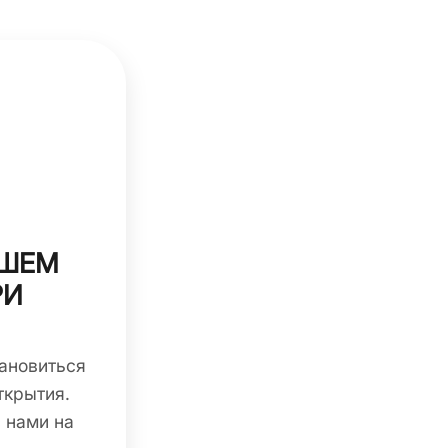
АШЕМ
РИ
ановиться
ткрытия.
 нами на