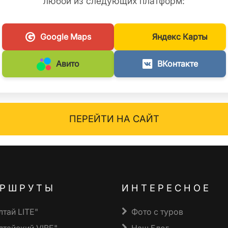
любой из следующих платформ:
Google Maps
Яндекс Карты
Авито
ВКонтакте
ПЕРЕЙТИ НА САЙТ
РШРУТЫ
ИНТЕРЕСНОЕ
лтай LITE"
Фото с туров
лтайский VIBE"
Наш Блог