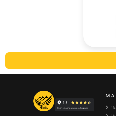
МА
"А
"А