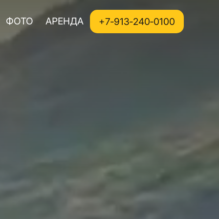
ФОТО
АРЕНДА
+7‑913‑240‑0100